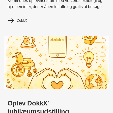
Kommunes oplevelsesrum med velfærdsteknologi og
hjælpemidler, der er åben for alle og gratis at besøge.
DokkX
Oplev DokkX'
jubilæumsudstilling