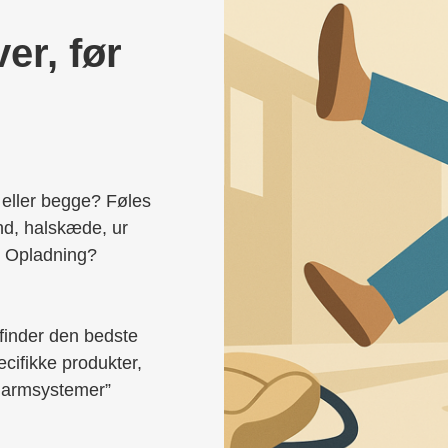
er, før
 eller begge? Føles
nd, halskæde, ur
 Opladning?
u finder den bedste
ecifikke produkter,
larmsystemer”