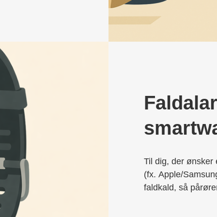
Faldala
smartw
Til dig, der ønsker 
(fx. Apple/Samsung
faldkald, så pårør