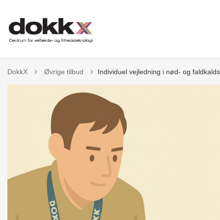
Tilbage til
DokkX
Øvrige tilbud
Individuel vejledning i nød- og faldkal