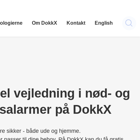
ologierne
Om DokkX
Kontakt
English
el vejledning i nød- og
dsalarmer på DokkX
e sikker - både ude og hjemme.
r passer til dine behov. På DokkX kan du få gratis