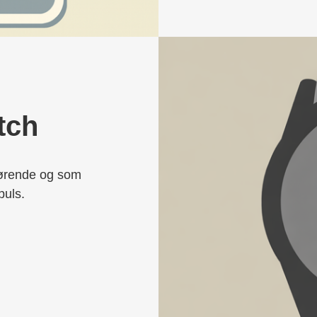
tch
påørende og som
puls.