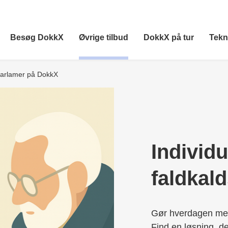
Besøg DokkX
Øvrige tilbud
DokkX på tur
Tekn
dsarlamer på DokkX
Individu
faldkal
Gør hverdagen mer
Find en løsning, de