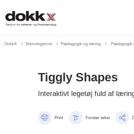
Tilbage til
DokkX
Teknologierne
Pædagogik og læring
Pædagogik o
Tiggly Shapes
Interaktivt legetøj fuld af lær
Print
Forstør tekst