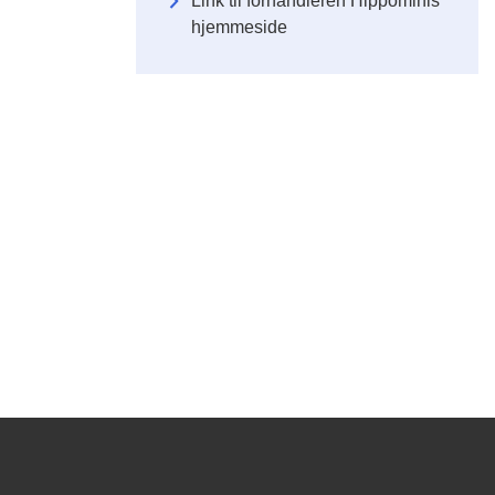
Link til forhandleren Hippominis
hjemmeside