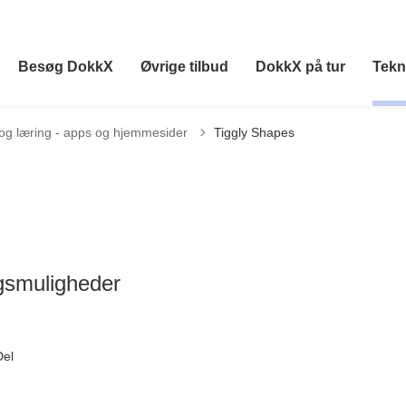
Besøg DokkX
Øvrige tilbud
DokkX på tur
Tekn
g læring - apps og hjemmesider
Tiggly Shapes
ingsmuligheder
Del