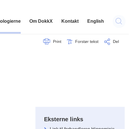
ologierne
Om DokkX
Kontakt
English
Print
Forstør tekst
Del
Eksterne links