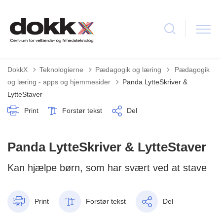
Tilbage til
DokkX
Teknologierne
Pædagogik og læring
Pædagogik
og læring - apps og hjemmesider
Panda LytteSkriver &
LytteStaver
Print
Forstør tekst
Del
Panda LytteSkriver & LytteStaver
Kan hjælpe børn, som har svært ved at stave
Print
Forstør tekst
Del