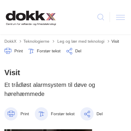
Tilbage til
DokkX
Teknologierne
Leg og lær med teknologi
Visit
Print
Forstør tekst
Del
Visit
Et trådløst alarmsystem til døve og
hørehæmmede
Print
Forstør tekst
Del