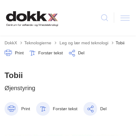
Tilbage til
DokkX
Teknologierne
Leg og lær med teknologi
Tobii
Print
Forstør tekst
Del
Tobii
Øjenstyring
Print
Forstør tekst
Del