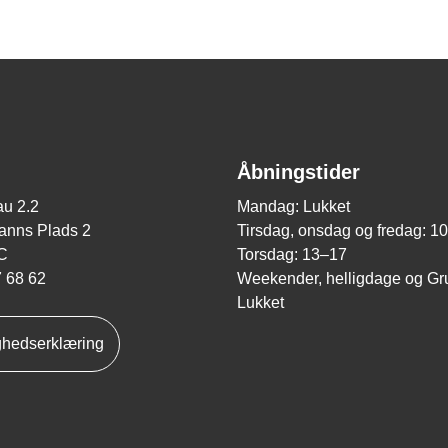
Åbningstider
u 2.2
Mandag: Lukket
nns Plads 2
Tirsdag, onsdag og fredag: 1
C
Torsdag: 13–17
7 68 62
Weekender, helligdage og Gr
Lukket
ghedserklæring