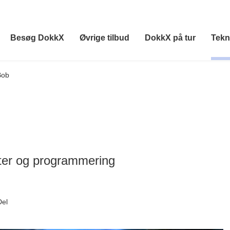
Besøg DokkX
Øvrige tilbud
DokkX på tur
Tekn
Bob
ter og programmering
Del