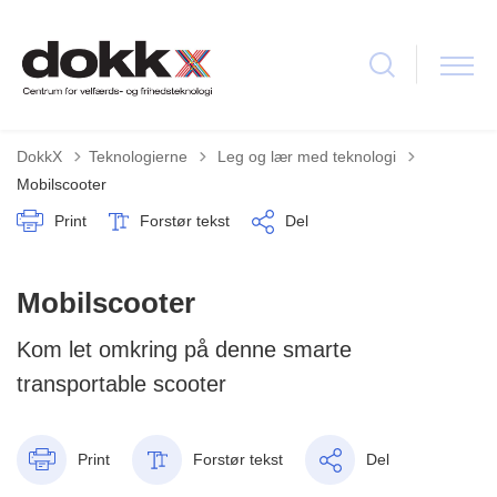
Tilbage til
DokkX
Teknologierne
Leg og lær med teknologi
Mobilscooter
Print
Forstør tekst
Del
Mobilscooter
Kom let omkring på denne smarte
transportable scooter
Print
Forstør tekst
Del