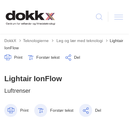
Tilbage til
DokkX
Teknologierne
Leg og lær med teknologi
Lightair
IonFlow
Print
Forstør tekst
Del
Lightair IonFlow
Luftrenser
Print
Forstør tekst
Del