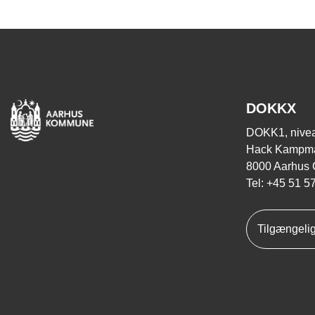
DOKKX
DOKK1, nivea
Hack Kampma
8000 Aarhus 
Tel: +45 51 5
Tilgængeli