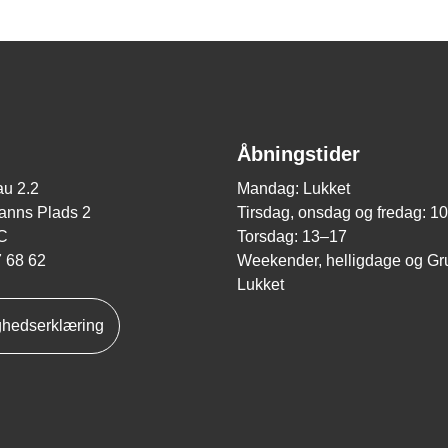
Åbningstider
u 2.2
Mandag: Lukket
nns Plads 2
Tirsdag, onsdag og fredag: 1
C
Torsdag: 13–17
7 68 62
Weekender, helligdage og Gr
Lukket
ghedserklæring