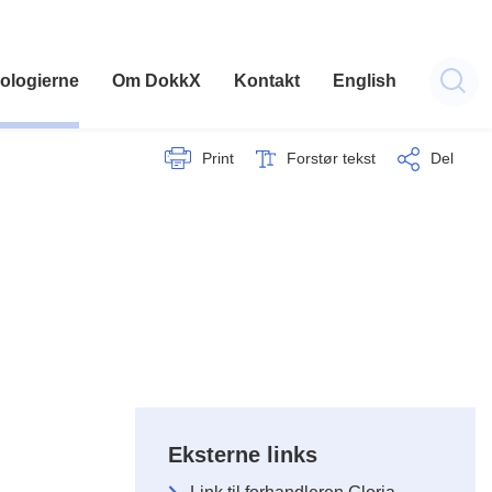
ologierne
Om DokkX
Kontakt
English
Print
Forstør tekst
Del
Eksterne links