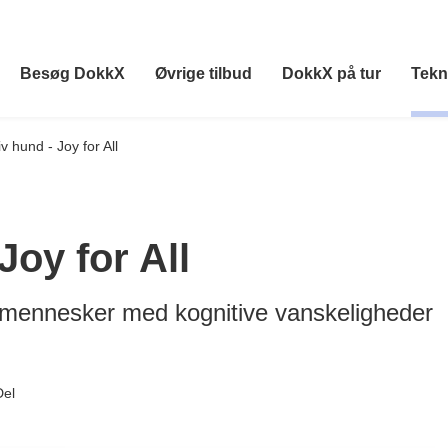
Besøg DokkX
Øvrige tilbud
DokkX på tur
Tekn
iv hund - Joy for All
Joy for All
l mennesker med kognitive vanskeligheder
Del