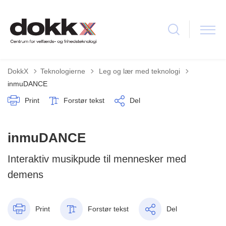
Tilbage til
DokkX
Teknologierne
Leg og lær med teknologi
inmuDANCE
Print
Forstør tekst
Del
inmuDANCE
Interaktiv musikpude til mennesker med
demens
Print
Forstør tekst
Del