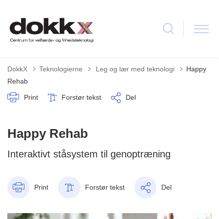
Tilbage til
DokkX
Teknologierne
Leg og lær med teknologi
Happy
Rehab
Print
Forstør tekst
Del
Happy Rehab
Interaktivt ståsystem til genoptræning
Print
Forstør tekst
Del