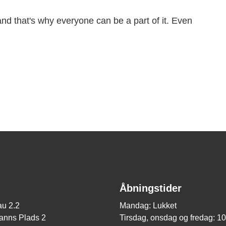
nd that's why everyone can be a part of it. Even
Åbningstider
u 2.2
Mandag: Lukket
nns Plads 2
Tirsdag, onsdag og fredag: 1