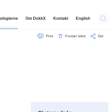
ologierne
Om DokkX
Kontakt
English
Print
Forstør tekst
Del