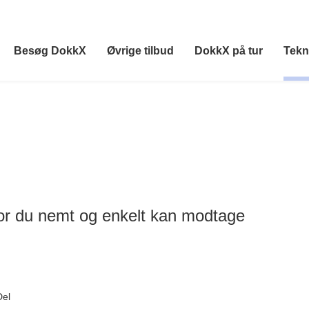
Besøg DokkX
Øvrige tilbud
DokkX på tur
Tekn
or du nemt og enkelt kan modtage
Del