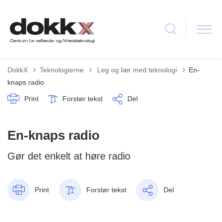
Tilbage til
DokkX
Teknologierne
Leg og lær med teknologi
En-
knaps radio
Print
Forstør tekst
Del
En-knaps radio
Gør det enkelt at høre radio
Print
Forstør tekst
Del