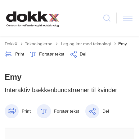
Tilbage til
DokkX
Teknologierne
Leg og lær med teknologi
Emy
Print
Forstør tekst
Del
Emy
Interaktiv bækkenbundstræner til kvinder
Print
Forstør tekst
Del