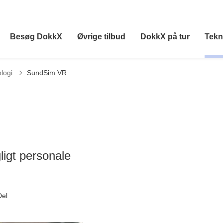
Besøg DokkX
Øvrige tilbud
DokkX på tur
Tekn
logi
SundSim VR
ligt personale
Del