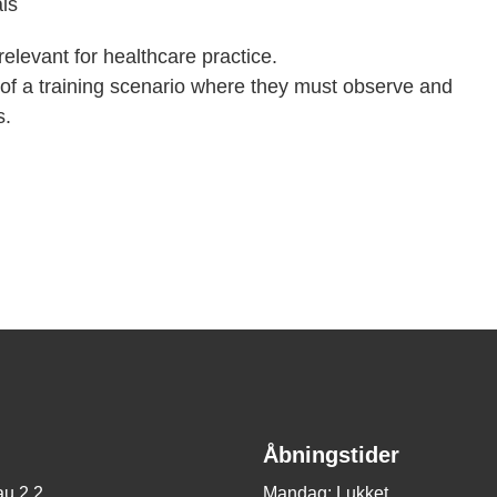
als
 relevant for healthcare practice.
 of a training scenario where they must observe and
s.
Åbningstider
u 2.2
Mandag: Lukket