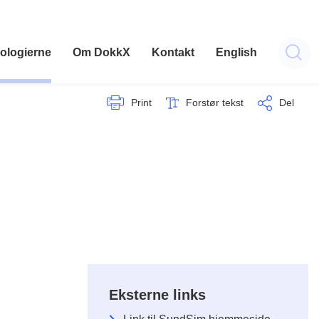
ologierne
Om DokkX
Kontakt
English
Print
Forstør tekst
Del
Eksterne links