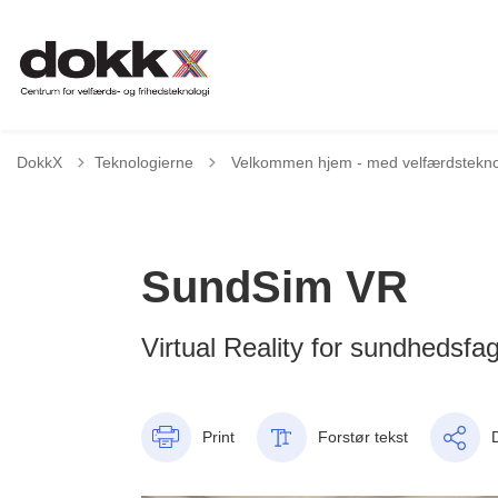
Tilbage til
DokkX
Teknologierne
Velkommen hjem - med velfærdstekno
SundSim VR
Virtual Reality for sundhedsfag
Print
Forstør tekst