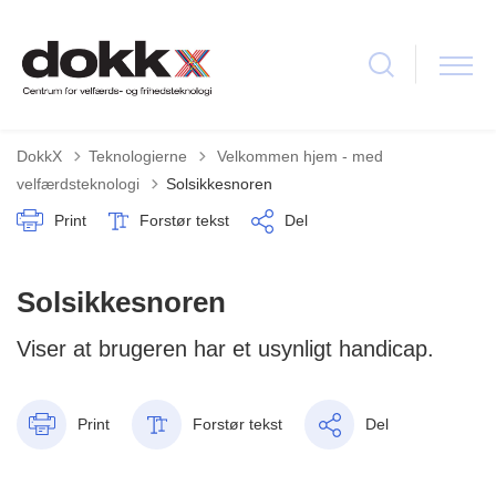
Tilbage til
DokkX
Teknologierne
Velkommen hjem - med
velfærdsteknologi
Solsikkesnoren
Print
Forstør tekst
Del
Solsikkesnoren
Viser at brugeren har et usynligt handicap.
Print
Forstør tekst
Del