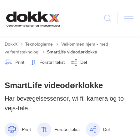
Tilbage til
DokkX
Teknologierne
Velkommen hjem - med
velfærdsteknologi
SmartLife videodørklokke
Print
Forstør tekst
Del
SmartLife videodørklokke
Har bevægelsessensor, wi-fi, kamera og to-
vejs-tale
Print
Forstør tekst
Del