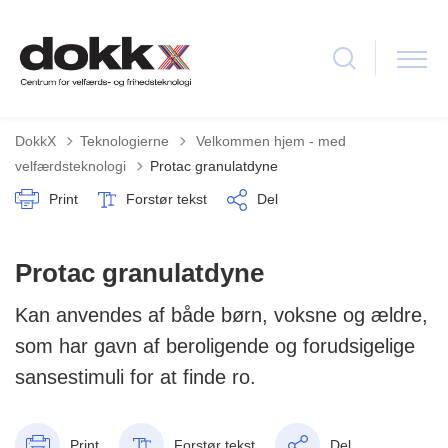
Tilbage til
DokkX
Teknologierne
Velkommen hjem - med
velfærdsteknologi
Protac granulatdyne
Print
Forstør tekst
Del
Protac granulatdyne
Kan anvendes af både børn, voksne og ældre,
som har gavn af beroligende og forudsigelige
sansestimuli for at finde ro.
Print
Forstør tekst
Del