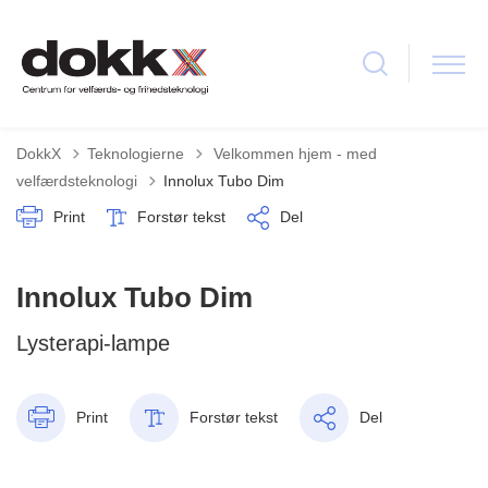
Tilbage til
DokkX
Teknologierne
Velkommen hjem - med
velfærdsteknologi
Innolux Tubo Dim
Print
Forstør tekst
Del
Innolux Tubo Dim
Lysterapi-lampe
Print
Forstør tekst
Del