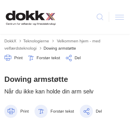
Tilbage til
DokkX
Teknologierne
Velkommen hjem - med
velfærdsteknologi
Dowing armstøtte
Print
Forstør tekst
Del
Dowing armstøtte
Når du ikke kan holde din arm selv
Print
Forstør tekst
Del