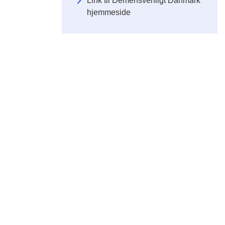
Link til Demensvenligt Danmark
hjemmeside