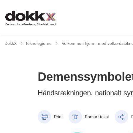
Tilbage til
DokkX
Teknologierne
Velkommen hjem - med velfærdstekno
Demenssymbole
Håndsrækningen, nationalt sy
Print
Forstør tekst