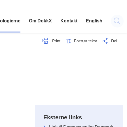
ologierne
Om DokkX
Kontakt
English
Print
Forstør tekst
Del
Eksterne links