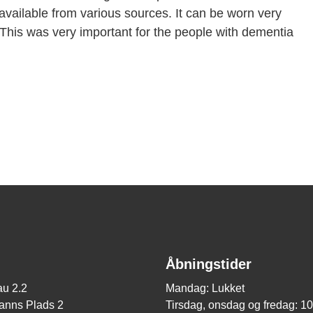
 available from various sources. It can be worn very
. This was very important for the people with dementia
Åbningstider
u 2.2
Mandag: Lukket
nns Plads 2
Tirsdag, onsdag og fredag: 1