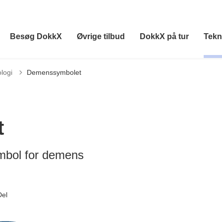
Besøg DokkX
Øvrige tilbud
DokkX på tur
Tekn
logi
Demenssymbolet
t
mbol for demens
Del