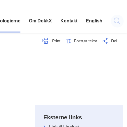
ologierne
Om DokkX
Kontakt
English
Print
Forstør tekst
Del
Eksterne links