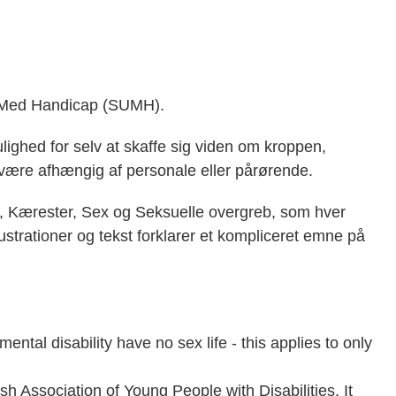
 Med Handicap (SUMH).
ghed for selv at skaffe sig viden om kroppen,
e være afhængig af personale eller pårørende.
, Kærester, Sex og Seksuelle overgreb, som hver
ustrationer og tekst forklarer et kompliceret emne på
ntal disability have no sex life - this applies to only
h Association of Young People with Disabilities. It