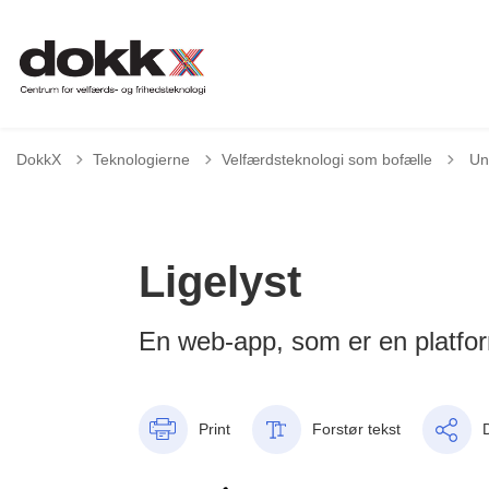
Tilb
DokkX
Teknologierne
Velfærdsteknologi som bofælle
Un
Ligelyst
En web-app, som er en platfo
Print
Forstør tekst