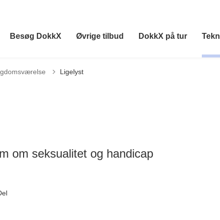
Besøg DokkX
Øvrige tilbud
DokkX på tur
Tekn
age til
gdomsværelse
Ligelyst
rm om seksualitet og handicap
Del