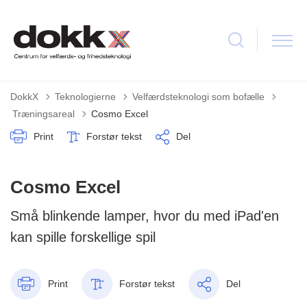
DokkX
Teknologierne
Velfærdsteknologi som bofælle
Tilbage til
Træningsareal
Cosmo Excel
Print
Forstør tekst
Del
Cosmo Excel
Små blinkende lamper, hvor du med iPad'en
kan spille forskellige spil
Print
Forstør tekst
Del