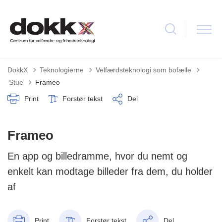
DokkX
Teknologierne
Velfærdsteknologi som bofælle
Tilbage til
Stue
Frameo
Print
Forstør tekst
Del
Frameo
En app og billedramme, hvor du nemt og
enkelt kan modtage billeder fra dem, du holder
af
Print
Forstør tekst
Del