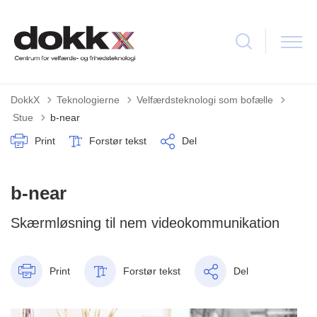
DokkX
Teknologierne
Velfærdsteknologi som bofælle
Tilbage til
Stue
b-near
Print
Forstør tekst
Del
b-near
Skærmløsning til nem videokommunikation
Print
Forstør tekst
Del