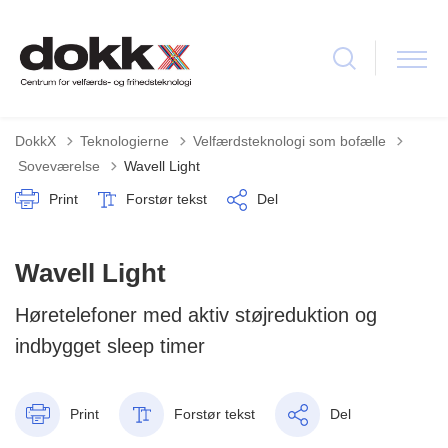
DokkX
Teknologierne
Velfærdsteknologi som bofælle
Tilbage til
Soveværelse
Wavell Light
Print
Forstør tekst
Del
Wavell Light
Høretelefoner med aktiv støjreduktion og
indbygget sleep timer
Print
Forstør tekst
Del