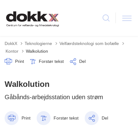
DokkX
Teknologierne
Velfærdsteknologi som bofælle
Tilbage til
Kontor
Walkolution
Print
Forstør tekst
Del
Walkolution
Gåbånds-arbejdsstation uden strøm
Print
Forstør tekst
Del