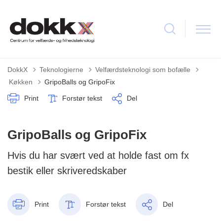
DokkX
Teknologierne
Velfærdsteknologi som bofælle
Tilbage til
Køkken
GripoBalls og GripoFix
Print
Forstør tekst
Del
GripoBalls og GripoFix
Hvis du har svært ved at holde fast om fx
bestik eller skriveredskaber
Print
Forstør tekst
Del