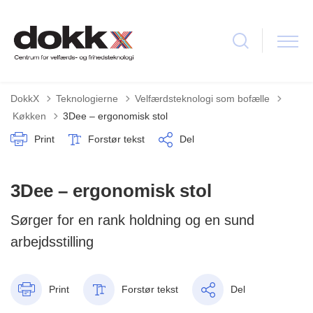
DokkX
Teknologierne
Velfærdsteknologi som bofælle
Tilbage til
Køkken
3Dee – ergonomisk stol
Print
Forstør tekst
Del
3Dee – ergonomisk stol
Sørger for en rank holdning og en sund
arbejdsstilling
Print
Forstør tekst
Del