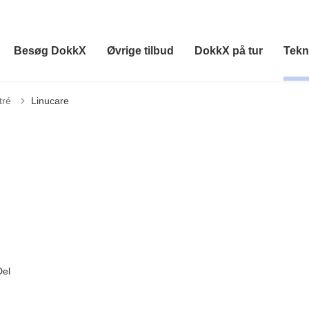
Besøg DokkX
Øvrige tilbud
DokkX på tur
Tekn
age til
tré
Linucare
Del