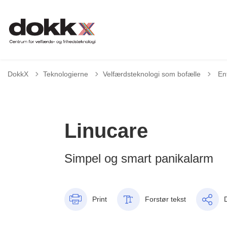
Tilb
DokkX
Teknologierne
Velfærdsteknologi som bofælle
En
Linucare
Simpel og smart panikalarm
Print
Forstør tekst