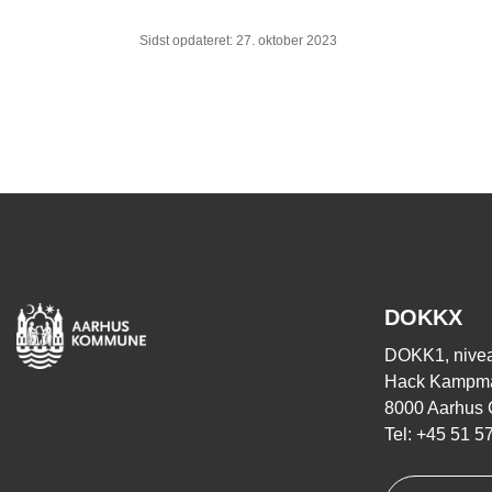
Sidst opdateret: 27. oktober 2023
DOKKX
DOKK1, nivea
Hack Kampma
8000 Aarhus 
Tel: +45 51 5