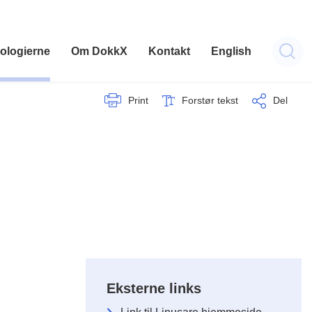
ologierne
Om DokkX
Kontakt
English
Print
Forstør tekst
Del
Eksterne links