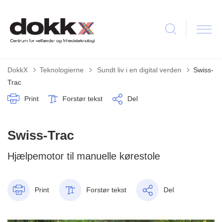
Tilbage til
DokkX
Teknologierne
Sundt liv i en digital verden
Swiss-
Trac
Print
Forstør tekst
Del
Swiss-Trac
Hjælpemotor til manuelle kørestole
Print
Forstør tekst
Del