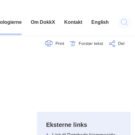
ologierne
Om DokkX
Kontakt
English
Print
Forstør tekst
Del
Eksterne links