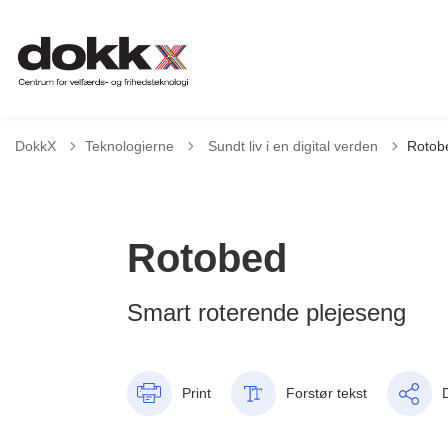
Tilbage til
DokkX
Teknologierne
Sundt liv i en digital verden
Rotob
Rotobed
Smart roterende plejeseng
Print
Forstør tekst