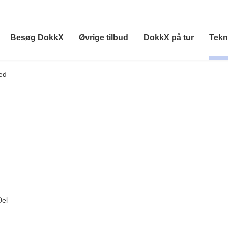
Besøg DokkX
Øvrige tilbud
DokkX på tur
Tekn
ed
Del