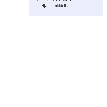
Link til Rollz Motion i
Hjælpemiddelbasen