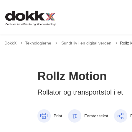
Tilbage til
DokkX
Teknologierne
Sundt liv i en digital verden
Rollz 
Rollz Motion
Rollator og transportstol i et
Print
Forstør tekst