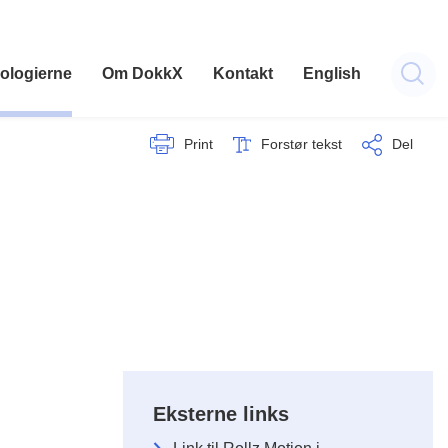
ologierne
Om DokkX
Kontakt
English
Print
Forstør tekst
Del
Eksterne links