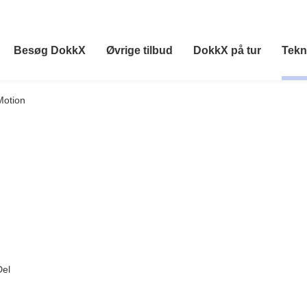
Besøg DokkX
Øvrige tilbud
DokkX på tur
Tekn
Motion
Del