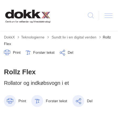
Tilbage til
DokkX
Teknologierne
Sundt liv i en digital verden
Rollz
Flex
Print
Forstør tekst
Del
Rollz Flex
Rollator og indkøbsvogn i et
Print
Forstør tekst
Del