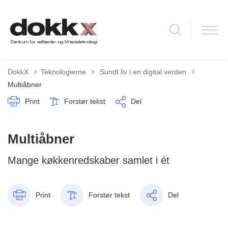
Tilbage til
DokkX
Teknologierne
Sundt liv i en digital verden
Multiåbner
Print
Forstør tekst
Del
Multiåbner
Mange køkkenredskaber samlet i ét
Print
Forstør tekst
Del