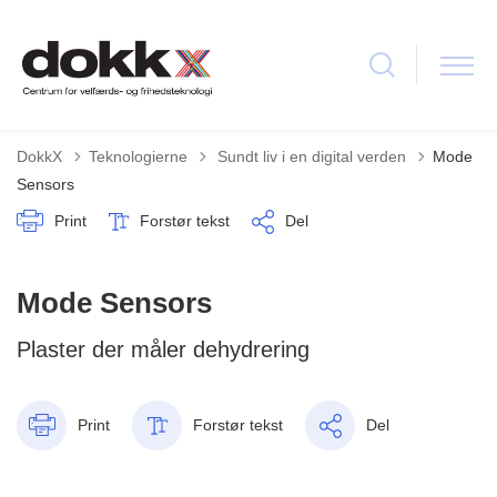
Tilbage til
DokkX
Teknologierne
Sundt liv i en digital verden
Mode
Sensors
Print
Forstør tekst
Del
Mode Sensors
Plaster der måler dehydrering
Print
Forstør tekst
Del