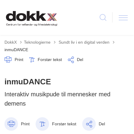
Tilbage til
DokkX
Teknologierne
Sundt liv i en digital verden
inmuDANCE
Print
Forstør tekst
Del
inmuDANCE
Interaktiv musikpude til mennesker med
demens
Print
Forstør tekst
Del