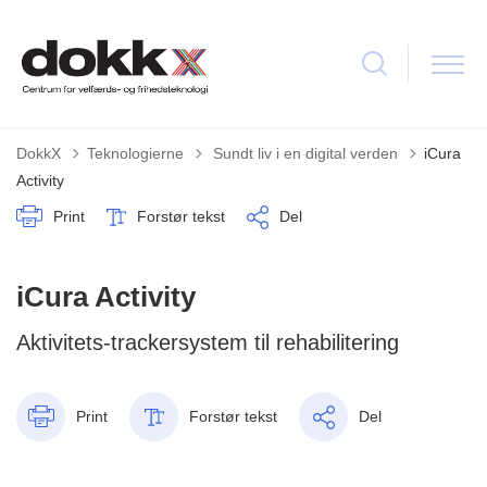
Tilbage til
DokkX
Teknologierne
Sundt liv i en digital verden
iCura
Activity
Print
Forstør tekst
Del
iCura Activity
Aktivitets-trackersystem til rehabilitering
Print
Forstør tekst
Del