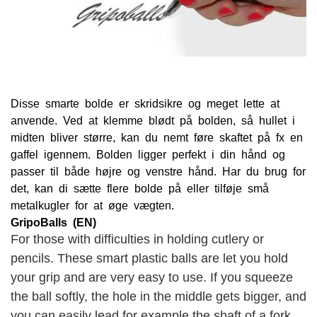
Disse smarte bolde er skridsikre og meget lette at
anvende. Ved at klemme blødt på bolden, så hullet i
midten bliver større, kan du nemt føre skaftet på fx en
gaffel igennem. Bolden ligger perfekt i din hånd og
passer til både højre og venstre hånd. Har du brug for
det, kan di sætte flere bolde på eller tilføje små
metalkugler for at øge vægten.
GripoBalls (EN)
For those with difficulties in holding cutlery or
pencils. These smart plastic balls are let you hold
your grip and are very easy to use. If you squeeze
the ball softly, the hole in the middle gets bigger, and
you can easily lead for example the shaft of a fork