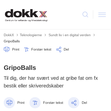
Tilbage til
DokkX
Teknologierne
Sundt liv i en digital verden
GripoBalls
Print
Forstør tekst
Del
GripoBalls
Til dig, der har svært ved at gribe fat om fx
bestik eller skriveredskaber
Print
Forstør tekst
Del