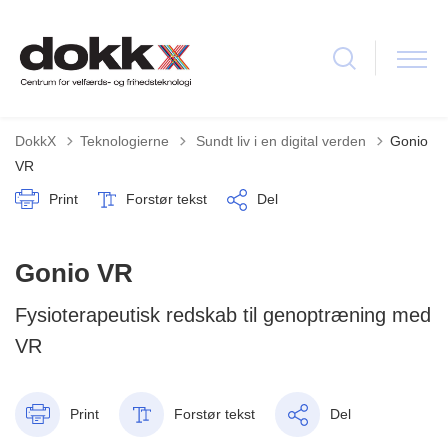
Tilbage til
DokkX
Teknologierne
Sundt liv i en digital verden
Gonio
VR
Print
Forstør tekst
Del
Gonio VR
Fysioterapeutisk redskab til genoptræning med
VR
Print
Forstør tekst
Del