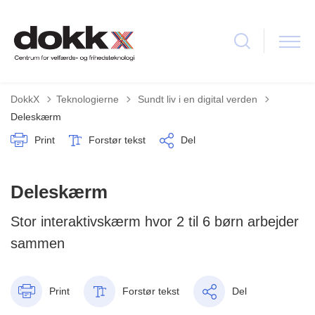
Tilbage til
DokkX
Teknologierne
Sundt liv i en digital verden
Deleskærm
Print
Forstør tekst
Del
Deleskærm
Stor interaktivskærm hvor 2 til 6 børn arbejder
sammen
Print
Forstør tekst
Del