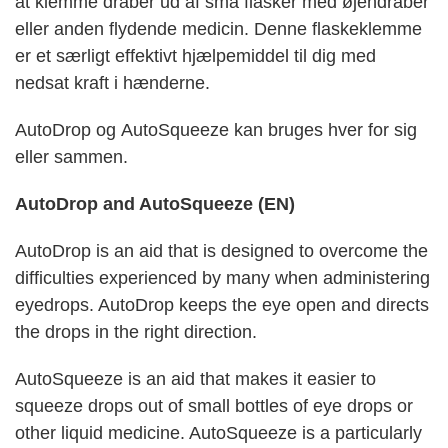
at klemme dråber ud af små flasker med øjendråber
eller anden flydende medicin. Denne flaskeklemme
er et særligt effektivt hjælpemiddel til dig med
nedsat kraft i hænderne.
AutoDrop og AutoSqueeze kan bruges hver for sig
eller sammen.
AutoDrop and AutoSqueeze (EN)
AutoDrop is an aid that is designed to overcome the
difficulties experienced by many when administering
eyedrops. AutoDrop keeps the eye open and directs
the drops in the right direction.
AutoSqueeze is an aid that makes it easier to
squeeze drops out of small bottles of eye drops or
other liquid medicine. AutoSqueeze is a particularly