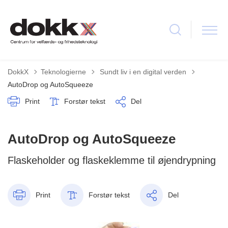
Tilbage til
DokkX
Teknologierne
Sundt liv i en digital verden
AutoDrop og AutoSqueeze
Print
Forstør tekst
Del
AutoDrop og AutoSqueeze
Flaskeholder og flaskeklemme til øjendrypning
Print
Forstør tekst
Del