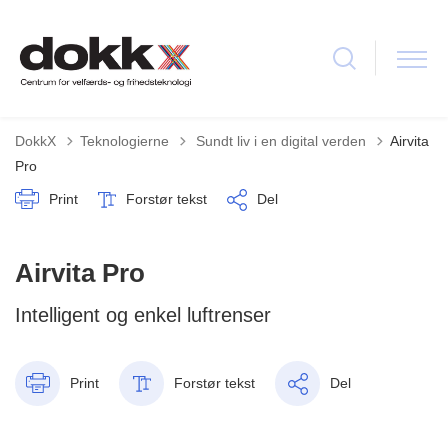
Tilbage til
DokkX
Teknologierne
Sundt liv i en digital verden
Airvita
Pro
Print
Forstør tekst
Del
Airvita Pro
Intelligent og enkel luftrenser
Print
Forstør tekst
Del