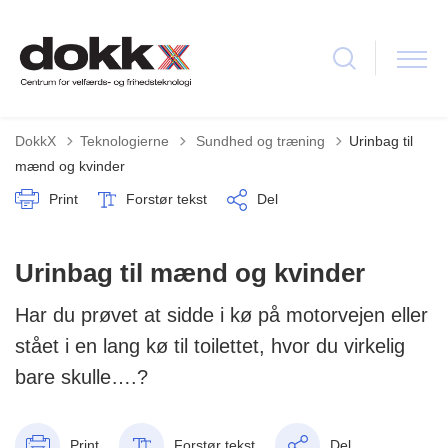
Tilbage til
DokkX
Teknologierne
Sundhed og træning
Urinbag til
mænd og kvinder
Print
Forstør tekst
Del
Urinbag til mænd og kvinder
Har du prøvet at sidde i kø på motorvejen eller
stået i en lang kø til toilettet, hvor du virkelig
bare skulle….?
Print
Forstør tekst
Del