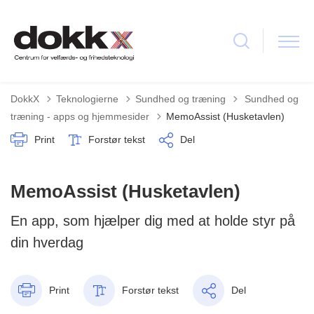
Tilbage til
DokkX
Teknologierne
Sundhed og træning
Sundhed og
træning - apps og hjemmesider
MemoAssist (Husketavlen)
Print
Forstør tekst
Del
MemoAssist (Husketavlen)
E​n app, som hjælper dig med at holde styr på
din hverdag
Print
Forstør tekst
Del