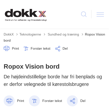
Tilbage til
DokkX
Teknologierne
Sundhed og træning
Ropox Vision
bord
Print
Forstør tekst
Del
Ropox Vision bord
De højdeindstillelige borde har fri benplads og
er derfor velegnede til kørestolsbrugere
Print
Forstør tekst
Del