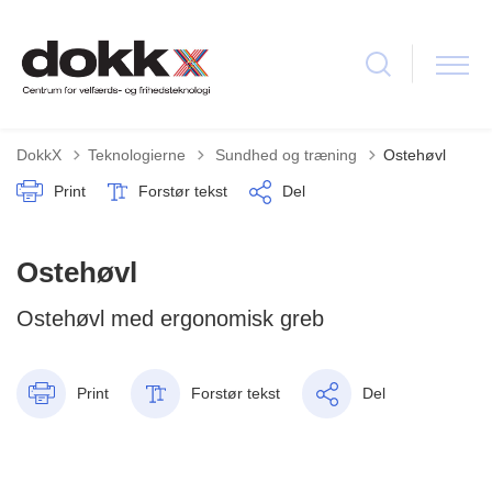
Tilbage til
DokkX
Teknologierne
Sundhed og træning
Ostehøvl
Print
Forstør tekst
Del
Ostehøvl
Ostehøvl med ergonomisk greb
Print
Forstør tekst
Del