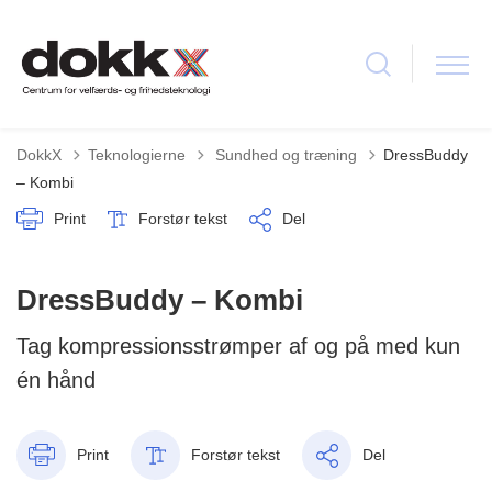
Tilbage til
DokkX
Teknologierne
Sundhed og træning
DressBuddy
– Kombi
Print
Forstør tekst
Del
DressBuddy – Kombi
Tag kompressionsstrømper af og på med kun
én hånd
Print
Forstør tekst
Del