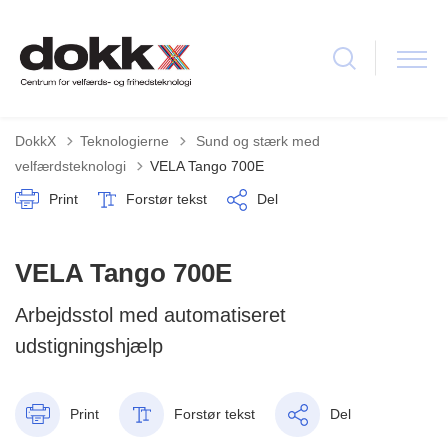
Tilbage til
DokkX
Teknologierne
Sund og stærk med
velfærdsteknologi
VELA Tango 700E
Print
Forstør tekst
Del
VELA Tango 700E
Arbejdsstol med automatiseret
udstigningshjælp
Print
Forstør tekst
Del