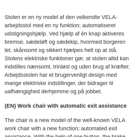
Stolen er en ny model af den velkendte VELA-
arbejdsstol med en ny funktion; automatiseret
udstigningshjælp. Ved hjælp af én knap aktiveres
bremse, sædeløft og sædekip, hvormed borgeren
let, skånsomt og sikkert hjælpes helt op at stå.
Stolens elektriske funktioner gør, at stolen altid kan
indstilles nænsomt, trinløst og uden brug af kræfter.
Arbejdsstolen har et brugervenligt design med
mange elektriske indstillinger, der bidrager til
uafhængighed derhjemme og på jobbet.
(EN) Work chair with automatic exit assistance
The chair is a new model of the well-known VELA
work chair with a new function; automated exit
assistance. With the help of one button, the brake,